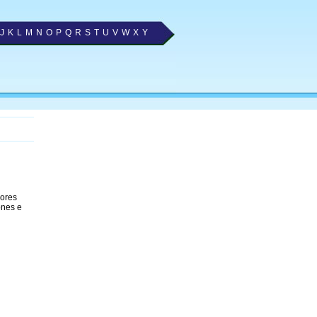
J
K
L
M
N
O
P
Q
R
S
T
U
V
W
X
Y
hores
ones e