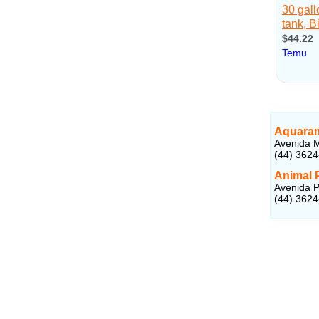
Aquaram
Avenida M
(44) 362
Animal 
Avenida P
(44) 362