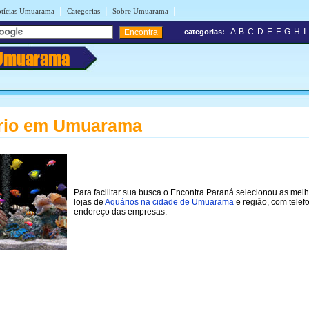
|
|
|
tícias Umuarama
Categorias
Sobre Umuarama
A
B
C
D
E
F
G
H
I
categorias:
Umuarama
rio em Umuarama
Para facilitar sua busca o Encontra Paraná selecionou as mel
lojas de
Aquários na cidade de Umuarama
e região, com telef
endereço das empresas.