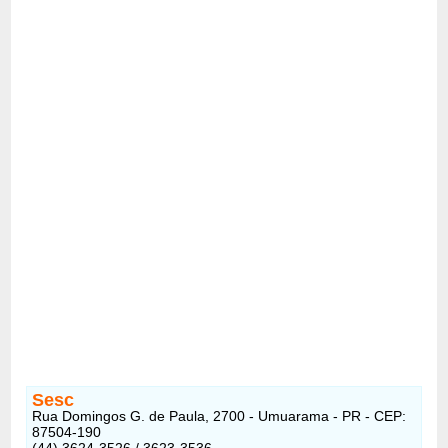
Sesc
Rua Domingos G. de Paula, 2700 - Umuarama - PR - CEP:
87504-190
(44) 3624-3526 / 3623-3536