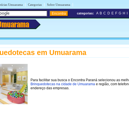
|
|
|
tícias Umuarama
Categorias
Sobre Umuarama
A
B
C
D
E
F
G
H
I
categorias:
Umuarama
quedotecas em Umuarama
Para facilitar sua busca o Encontra Paraná selecionou as mel
Brinquedotecas na cidade de Umuarama
e região, com telefon
endereço das empresas.