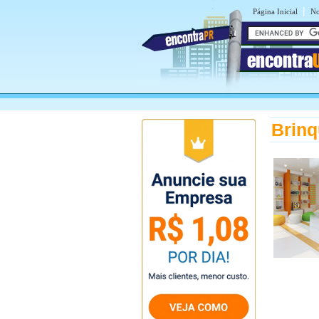
|
Página Inicial
No
encontra
Brin