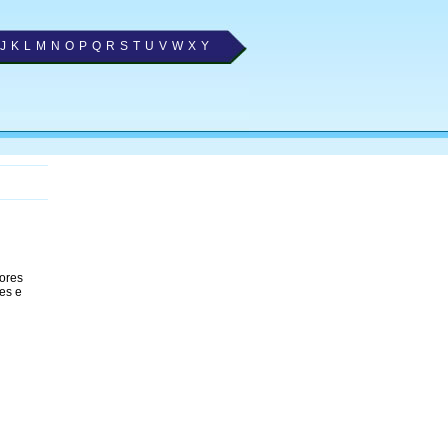
J
K
L
M
N
O
P
Q
R
S
T
U
V
W
X
Y
hores
es e