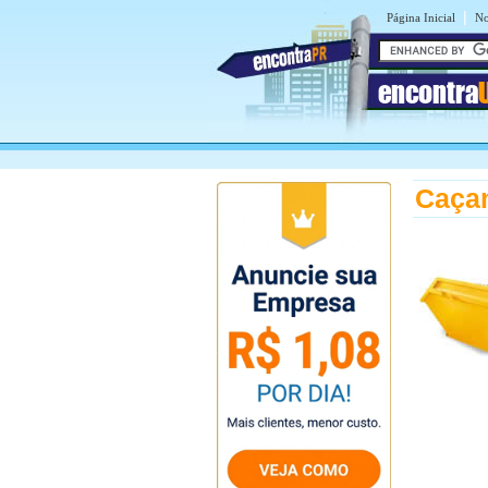
|
Página Inicial
No
encontra
Caça