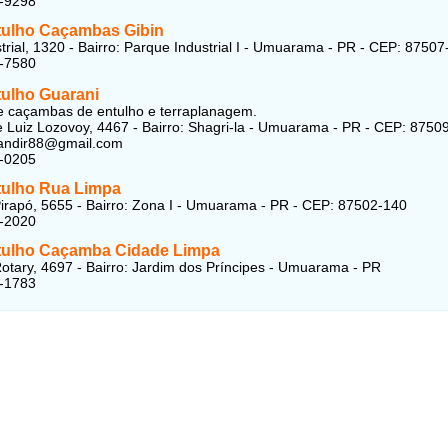
4-9298
tulho Caçambas Gibin
trial, 1320 - Bairro: Parque Industrial I - Umuarama - PR - CEP: 8750
4-7580
tulho Guarani
e caçambas de entulho e terraplanagem.
 Luiz Lozovoy, 4467 - Bairro: Shagri-la - Umuarama - PR - CEP: 8750
landir88@gmail.com
4-0205
tulho Rua Limpa
irapó, 5655 - Bairro: Zona I - Umuarama - PR - CEP: 87502-140
4-2020
tulho Caçamba Cidade Limpa
otary, 4697 - Bairro: Jardim dos Príncipes - Umuarama - PR
3-1783