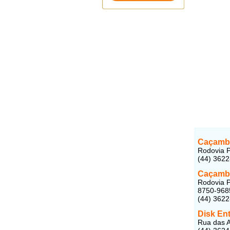
Caçamb
Rodovia P
(44) 362
Caçamba
Rodovia P
8750-968
(44) 362
Disk En
Rua das A