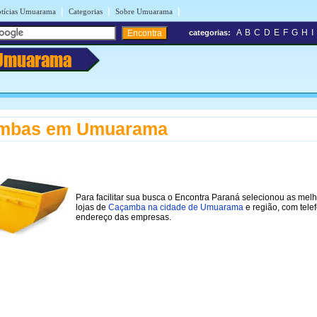
|
|
|
tícias Umuarama
Categorias
Sobre Umuarama
A
B
C
D
E
F
G
H
I
categorias:
Umuarama
mbas em Umuarama
Para facilitar sua busca o Encontra Paraná selecionou as mel
lojas de
Caçamba na cidade de Umuarama
e região, com tele
endereço das empresas.