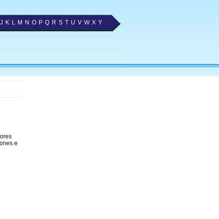
J
K
L
M
N
O
P
Q
R
S
T
U
V
W
X
Y
hores
fones e