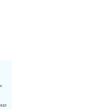
P:
-610