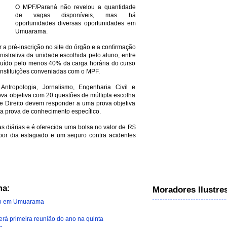
O MPF/Paraná não revelou a quantidade
de vagas disponíveis, mas há
oportunidades diversas oportunidades em
Umuarama.
 a pré-inscrição no site do órgão e a confirmação
nistrativa da unidade escolhida pelo aluno, entre
luído pelo menos 40% da carga horária do curso
nstituições conveniadas com o MPF.
Antropologia, Jornalismo, Engenharia Civil e
ova objetiva com 20 questões de múltipla escolha
 de Direito devem responder a uma prova objetiva
a prova de conhecimento específico.
as diárias e é oferecida uma bolsa no valor de R$
 por dia estagiado e um seguro contra acidentes
ma:
Moradores Ilustre
do em Umuarama
á primeira reunião do ano na quinta