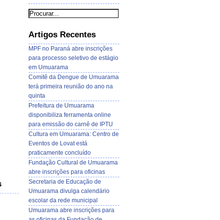
Artigos Recentes
MPF no Paraná abre inscrições
para processo seletivo de estágio
em Umuarama
Comitê da Dengue de Umuarama
terá primeira reunião do ano na
quinta
Prefeitura de Umuarama
disponibiliza ferramenta online
para emissão do carnê de IPTU
Cultura em Umuarama: Centro de
Eventos de Lovat está
praticamente concluído
Fundação Cultural de Umuarama
abre inscrições para oficinas
Secretaria de Educação de
s
Umuarama divulga calendário
escolar da rede municipal
Umuarama abre inscrições para
as oficinas da Fundação de