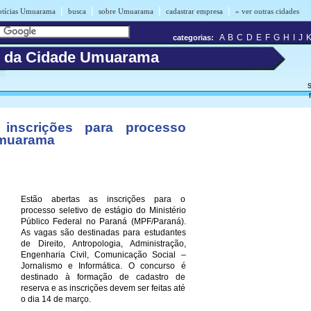
|
|
|
|
otícias Umuarama
busca
sobre Umuarama
cadastrar empresa
» ver outras cidades
A
B
C
D
E
F
G
H
I
J
categorias:
s da Cidade Umuarama
s
inscrições para processo
Umuarama
Estão abertas as inscrições para o
processo seletivo de estágio do Ministério
Público Federal no Paraná (MPF/Paraná).
As vagas são destinadas para estudantes
de Direito, Antropologia, Administração,
Engenharia Civil, Comunicação Social –
Jornalismo e Informática. O concurso é
destinado à formação de cadastro de
reserva e as inscrições devem ser feitas até
o dia 14 de março.