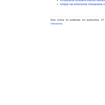
Umuarama receberá evento literári
Unipar vai emocionar Umuarama com
Esta notícia foi publicada em quinta-feira, 
Umuarama
.