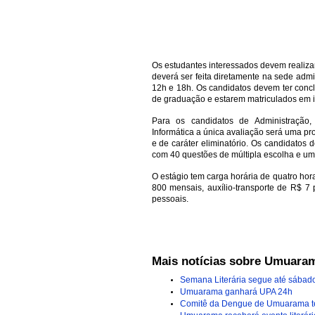
Os estudantes interessados devem realizar
deverá ser feita diretamente na sede admi
12h e 18h. Os candidatos devem ter conc
de graduação e estarem matriculados em i
Para os candidatos de Administração, 
Informática a única avaliação será uma pr
e de caráter eliminatório. Os candidatos
com 40 questões de múltipla escolha e um
O estágio tem carga horária de quatro hor
800 mensais, auxílio-transporte de R$ 7
pessoais.
Mais notícias sobre Umuara
Semana Literária segue até sába
Umuarama ganhará UPA 24h
Comitê da Dengue de Umuarama ter