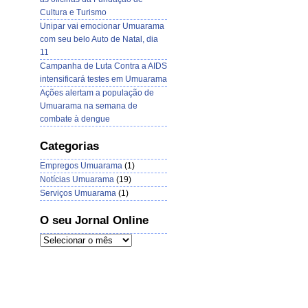
Cultura e Turismo
Unipar vai emocionar Umuarama
com seu belo Auto de Natal, dia
11
Campanha de Luta Contra a AIDS
intensificará testes em Umuarama
Ações alertam a população de
Umuarama na semana de
combate à dengue
Categorias
Empregos Umuarama
(1)
Notícias Umuarama
(19)
Serviços Umuarama
(1)
O seu Jornal Online