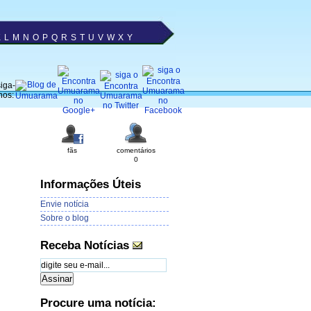
K
L
M
N
O
P
Q
R
S
T
U
V
W
X
Y
iga-
nos:
fãs
comentários
0
Informações Úteis
Envie notícia
Sobre o blog
Receba Notícias
Procure uma notícia: