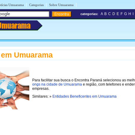
|
|
|
tícias Umuarama
Categorias
Sobre Umuarama
A
B
C
D
E
F
G
H
I
categorias:
Umuarama
 em Umuarama
Para facilitar sua busca o Encontra Paraná selecionou as mel
ongs na cidade de Umuarama
e região, com telefones e ende
empresas.
Similares: »
Entidades Beneficentes em Umuarama