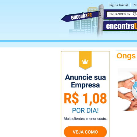
|
Página Inicial
No
encontra
Ongs