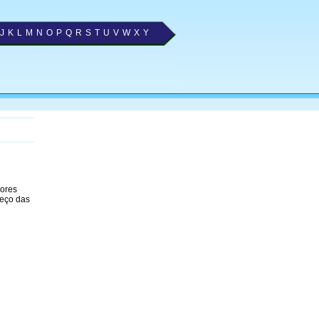
J
K
L
M
N
O
P
Q
R
S
T
U
V
W
X
Y
hores
reço das