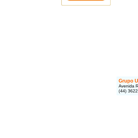
Grupo U
Avenida R
(44) 362