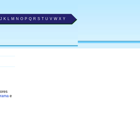
J
K
L
M
N
O
P
Q
R
S
T
U
V
W
X
Y
hores
arama
e