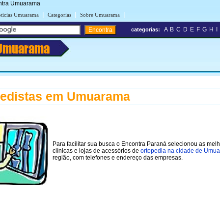
contra Umuarama
|
|
|
tícias Umuarama
Categorias
Sobre Umuarama
A
B
C
D
E
F
G
H
I
categorias:
Umuarama
pedistas em Umuarama
Para facilitar sua busca o Encontra Paraná selecionou as mel
clínicas e lojas de acessórios de
ortopedia na cidade de Umu
região, com telefones e endereço das empresas.