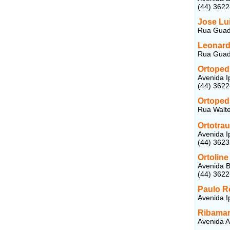
(44) 362
Jose Lui
Rua Guadi
Leonard
Rua Guadi
Ortoped
Avenida I
(44) 362
Ortoped
Rua Walte
Ortotra
Avenida I
(44) 362
Ortoline
Avenida B
(44) 362
Paulo R
Avenida I
Ribamar
Avenida A