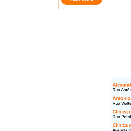
Alexand
Rua Antôn
Antonio
Rua Walte
Clinica 
Rua Perob
Clínica 
Avenida B