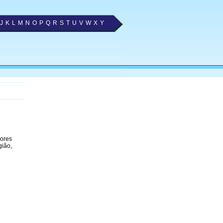
J
K
L
M
N
O
P
Q
R
S
T
U
V
W
X
Y
hores
gião,