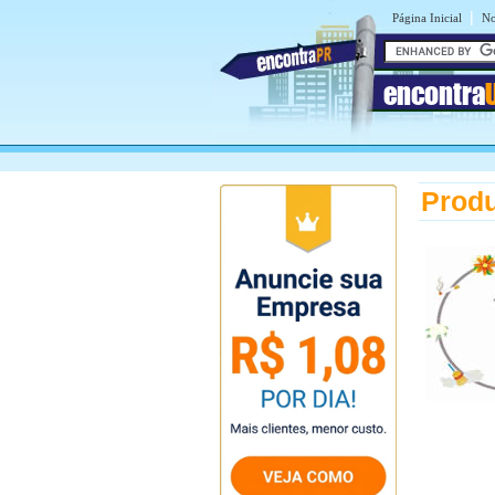
|
Página Inicial
No
encontra
Produ