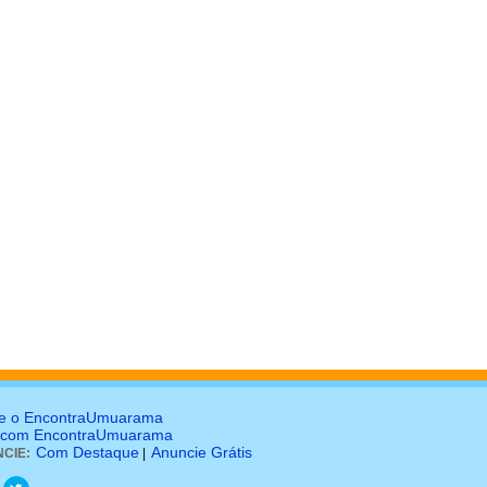
e o EncontraUmuarama
 com EncontraUmuarama
Com Destaque
Anuncie Grátis
CIE:
|