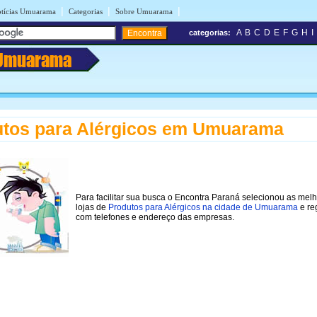
|
|
|
tícias Umuarama
Categorias
Sobre Umuarama
A
B
C
D
E
F
G
H
I
categorias:
Umuarama
tos para Alérgicos em Umuarama
Para facilitar sua busca o Encontra Paraná selecionou as mel
lojas de
Produtos para Alérgicos na cidade de Umuarama
e re
com telefones e endereço das empresas.