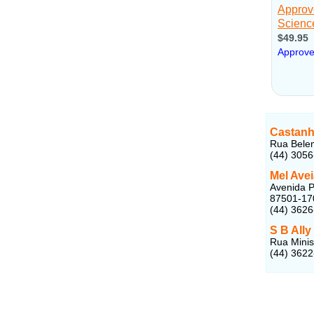
Castanh
Rua Belem
(44) 305
Mel Ave
Avenida P
87501-17
(44) 362
S B Ally
Rua Minis
(44) 362