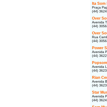
Ita Som
Praça Pap
(44) 362
Over S
Avenida T
(44) 305
Over So
Rua Camb
(44) 305
Power 
Avenida P
(44) 362
Popsom 
Avenida L
(44) 362
Rian Ce
Avenida B
(44) 362
Star Mu
Avenida P
(44) 362