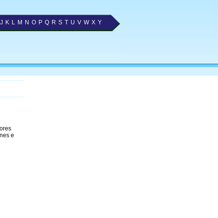
J
K
L
M
N
O
P
Q
R
S
T
U
V
W
X
Y
hores
ones e