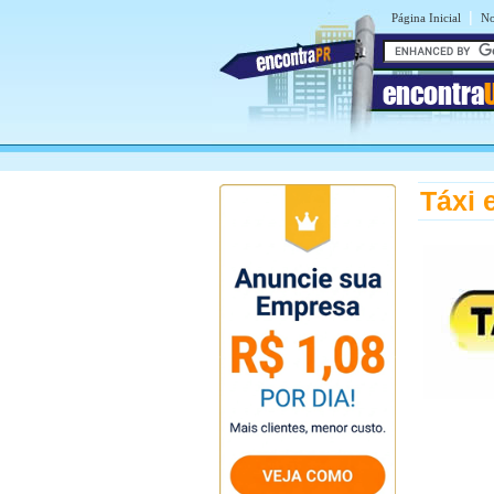
|
Página Inicial
No
encontra
Táxi