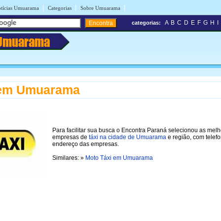
|
|
|
tícias Umuarama
Categorias
Sobre Umuarama
A
B
C
D
E
F
G
H
I
categorias:
Umuarama
 em Umuarama
Para facilitar sua busca o Encontra Paraná selecionou as mel
empresas de
táxi na cidade de Umuarama
e região, com telef
endereço das empresas.
Similares: »
Moto Táxi em Umuarama