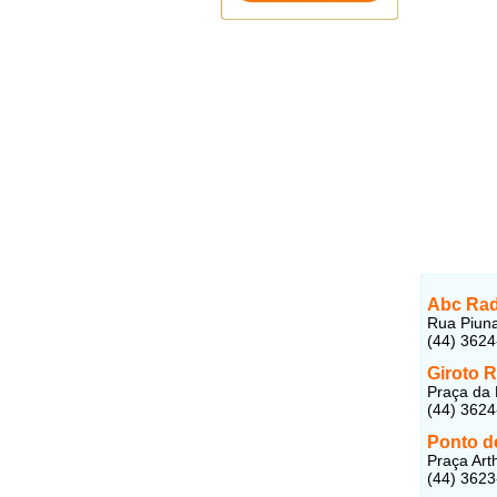
Abc Rad
Rua Piun
(44) 362
Giroto R
Praça da 
(44) 362
Ponto de
Praça Art
(44) 362