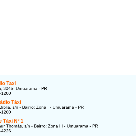
io Taxi
a, 3045- Umuarama - PR
4-1200
ádio Táxi
Bíblia, s/n - Bairro: Zona I - Umuarama - PR
4-1200
 Táxi Nº 1
hur Thomás, s/n - Bairro: Zona III - Umuarama - PR
3-4226