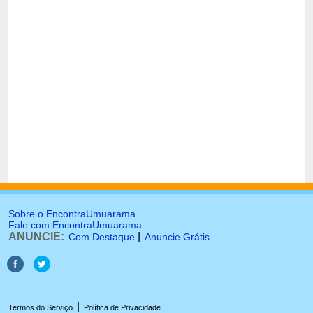
Sobre o EncontraUmuarama
Fale com EncontraUmuarama
ANUNCIE:
|
Com Destaque
Anuncie Grátis
|
Termos do Serviço
Política de Privacidade