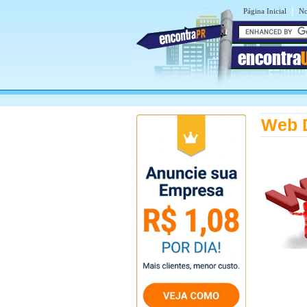
|
Página Inicial
No
encontra
Web 