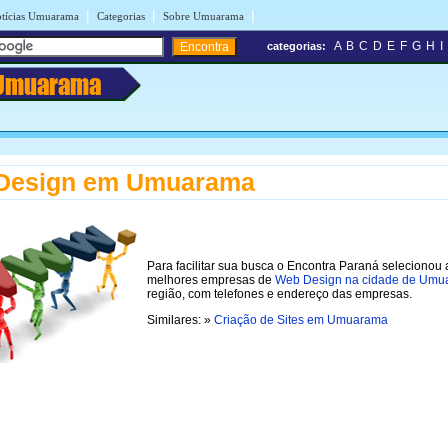
|
|
|
tícias Umuarama
Categorias
Sobre Umuarama
A
B
C
D
E
F
G
H
I
categorias:
Umuarama
Design em Umuarama
Para facilitar sua busca o Encontra Paraná selecionou 
melhores empresas de
Web Design na cidade de Umu
região, com telefones e endereço das empresas.
Similares: »
Criação de Sites em Umuarama