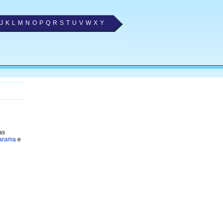
J
K
L
M
N
O
P
Q
R
S
T
U
V
W
X
Y
as
arama
e