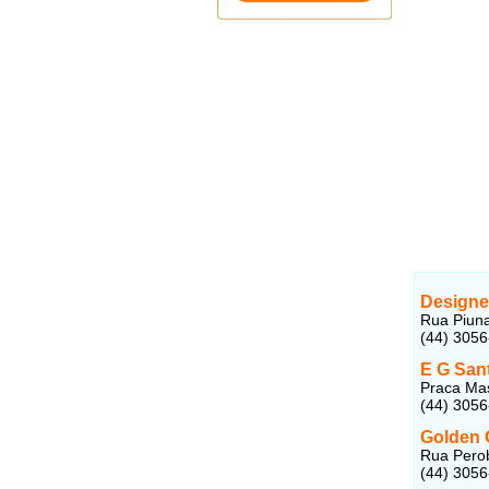
Designer
Rua Piun
(44) 305
E G San
Praca Ma
(44) 305
Golden 
Rua Perob
(44) 305