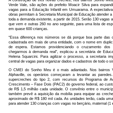
Verde Vale, são ações do prefeito Moacir Silva para expandi
vagas para a Educação Infantil em Umuarama. A expectativa
obras permitam à Secretaria Municipal de Educação atender a
toda a demanda existente, a partir de 2015. Serão 130 vagas 
que vem e outras 260 no ano seguinte, para uma lista de es
em quase 600 crianças.
“Essa diferença nos números se dá porque boa parte das c
cadastrada em mais de uma entidade, com o nome em duplicid
de espera. Estamos providenciando o cruzamento dos 
chegarmos à demanda real”, explicou a secretária de Educa
Helena Squarcini. Para agilizar o processo, a secretaria i
central de vagas para organizar dados e cadastros de todo o s
O CMEI do Sonho Meu é o mais adiantado. Nos bairros V
Alphaville, os operários começaram a levantar as paredes
supercreches do tipo 2, com recursos do Programa de A
Crescimento – Fase Dois (PAC2) do governo federal, ao cust
de R$ 1,5 milhão cada unidade. O convênio entre o municíp
também prevê a aquisição da mobília para equipar as creche
aproximado de R$ 180 mil cada. As unidades terão, cada uma
para atender 130 crianças com vagas no berçário, maternal (1 e