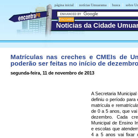
|
|
|
página inicial
notícias Umuarama
busca
sobre U
Notícias da Cidade Umu
Matrículas nas creches e CMEIs de 
poderão ser feitas no início de dezembr
segunda-feira, 11 de novembro de 2013
A Secretaria Municipa
definiu o período para 
matrícula e rematrícul
de 0 a 5 anos, que vai
dezembro. Cada cre
Municipal de Ensino In
e escolas que atendem
4 a 5 anos vai fixar 